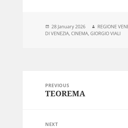
28 January 2026
REGIONE VEN
DI VENEZIA
CINEMA
GIORGIO VIALI
Post
navigation
PREVIOUS
TEOREMA
Previous
post:
NEXT