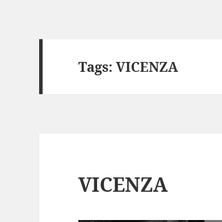
Tags: VICENZA
VICENZA