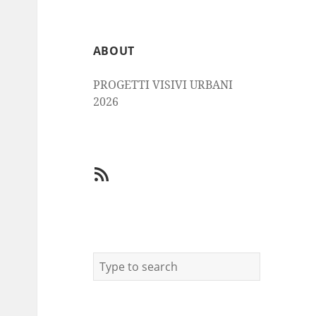
ABOUT
PROGETTI VISIVI URBANI
2026
RSS